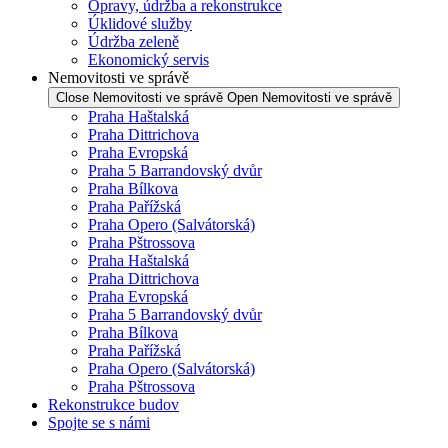
Opravy, údržba a rekonstrukce
Úklidové služby
Údržba zeleně
Ekonomický servis
Nemovitosti ve správě
Close Nemovitosti ve správě
Open Nemovitosti ve správě
Praha Haštalská
Praha Dittrichova
Praha Evropská
Praha 5 Barrandovský dvůr
Praha Bílkova
Praha Pařížská
Praha Opero (Salvátorská)
Praha Pštrossova
Praha Haštalská
Praha Dittrichova
Praha Evropská
Praha 5 Barrandovský dvůr
Praha Bílkova
Praha Pařížská
Praha Opero (Salvátorská)
Praha Pštrossova
Rekonstrukce budov
Spojte se s námi