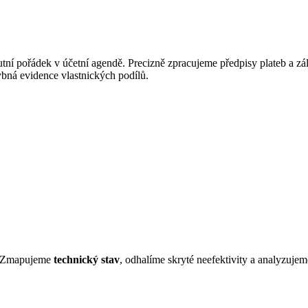
utní pořádek v účetní agendě
. Precizně zpracujeme předpisy plateb a z
ybná evidence vlastnických podílů.
. Zmapujeme
technický stav
, odhalíme skryté neefektivity a analyzuje