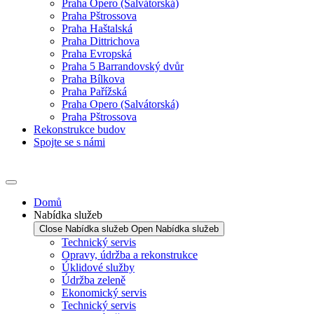
Praha Opero (Salvátorská)
Praha Pštrossova
Praha Haštalská
Praha Dittrichova
Praha Evropská
Praha 5 Barrandovský dvůr
Praha Bílkova
Praha Pařížská
Praha Opero (Salvátorská)
Praha Pštrossova
Rekonstrukce budov
Spojte se s námi
Domů
Nabídka služeb
Close Nabídka služeb
Open Nabídka služeb
Technický servis
Opravy, údržba a rekonstrukce
Úklidové služby
Údržba zeleně
Ekonomický servis
Technický servis