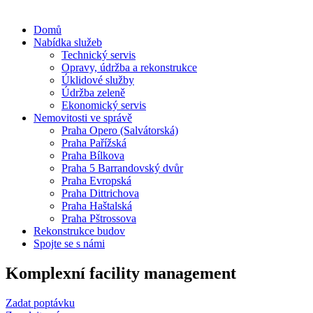
Domů
Nabídka služeb
Technický servis
Opravy, údržba a rekonstrukce
Úklidové služby
Údržba zeleně
Ekonomický servis
Nemovitosti ve správě
Praha Opero (Salvátorská)
Praha Pařížská
Praha Bílkova
Praha 5 Barrandovský dvůr
Praha Evropská
Praha Dittrichova
Praha Haštalská
Praha Pštrossova
Rekonstrukce budov
Spojte se s námi
Komplexní facility
management
Zadat poptávku