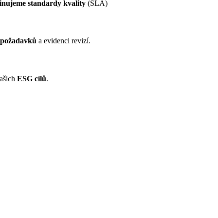
finujeme
standardy kvality
(SLA)
í požadavků
a evidenci revizí.
vašich
ESG cílů
.