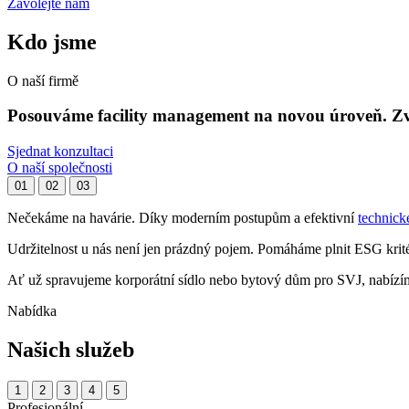
Zavolejte nám
Kdo jsme
O naší firmě
Posouváme facility management na novou úroveň. 
Sjednat konzultaci
O naší společnosti
01
02
03
Nečekáme na havárie. Díky moderním postupům a efektivní
technick
Udržitelnost u nás není jen prázdný pojem. Pomáháme plnit ESG krit
Ať už spravujeme korporátní sídlo nebo bytový dům pro SVJ, nabízím
Nabídka
Našich služeb
1
2
3
4
5
Profesionální