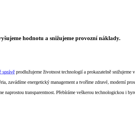
Zvyšujeme hodnotu
a
snižujeme provozní náklady.
é správě
prodlužujeme životnost technologií a prokazatelně snižujeme v
éria, zavádíme energetický management a tvoříme zdravé, moderní pros
e naprostou transparentnost. Přebíráme veškerou technologickou i byr