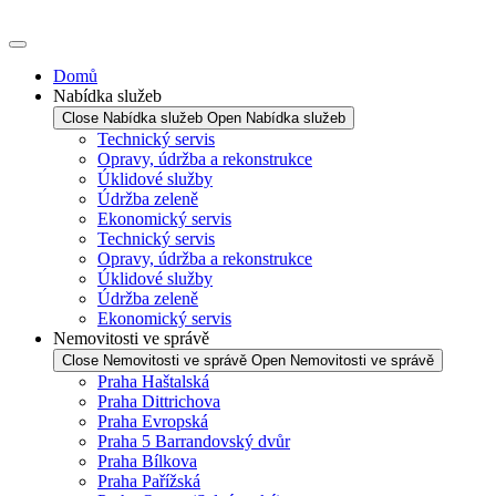
Domů
Nabídka služeb
Close Nabídka služeb
Open Nabídka služeb
Technický servis
Opravy, údržba a rekonstrukce
Úklidové služby
Údržba zeleně
Ekonomický servis
Technický servis
Opravy, údržba a rekonstrukce
Úklidové služby
Údržba zeleně
Ekonomický servis
Nemovitosti ve správě
Close Nemovitosti ve správě
Open Nemovitosti ve správě
Praha Haštalská
Praha Dittrichova
Praha Evropská
Praha 5 Barrandovský dvůr
Praha Bílkova
Praha Pařížská