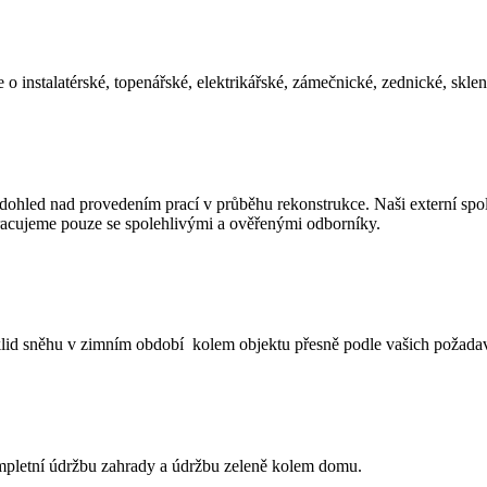
e o instalatérské, topenářské, elektrikářské, zámečnické, zednické, sklen
dohled nad provedením prací v průběhu rekonstrukce. Naši externí spol
pracujeme pouze se spolehlivými a ověřenými odborníky.
úklid sněhu v zimním období kolem objektu přesně podle vašich požada
ompletní údržbu zahrady a údržbu zeleně kolem domu.